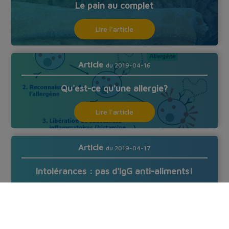
Le pain au complet
Lire l'article
Article
du 2019-04-16
Qu'est-ce qu'une allergie?
Lire l'article
Article
du 2019-04-17
Intolérances : pas d'IgG anti-aliments!
Lire l'article