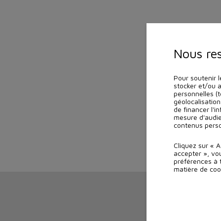
Nous re
Pour soutenir l
stocker et/ou 
personnelles (t
géolocalisation
de financer l'i
mesure d'audie
contenus perso
Cliquez sur « 
accepter », vo
préférences à t
matière de coo