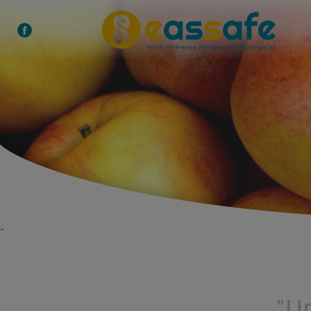
-
"Un