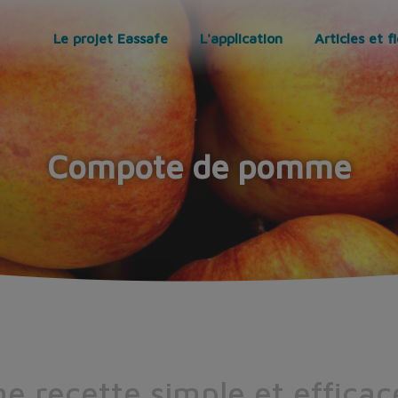
Le projet Eassafe
L'application
Articles et f
Compote de pomme
e recette simple et efficac