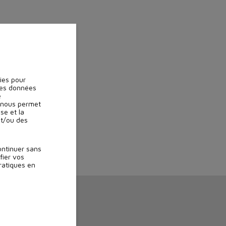
kies pour
ines données
e
) nous permet
se et la
et/ou des
ontinuer sans
fier vos
ratiques en